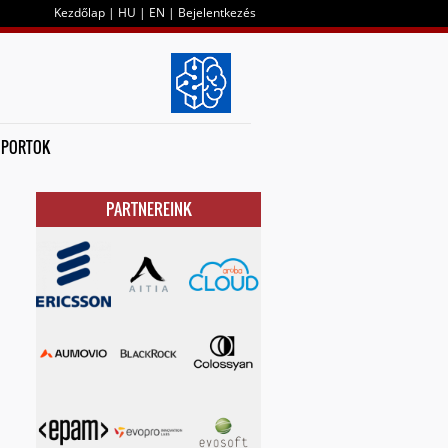
Kezdőlap
|
HU
|
EN
|
Bejelentkezés
OPORTOK
PARTNEREINK