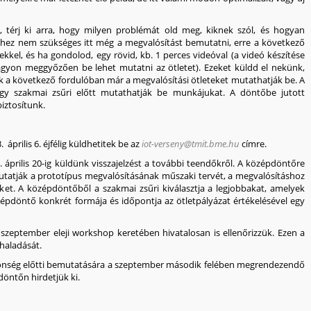
, térj ki arra, hogy milyen problémát old meg, kiknek szól, és hogyan
lethez nem szükséges itt még a megvalósítást bemutatni, erre a következő
pekkel, és ha gondolod, egy rövid, kb.
1 perces videóval
(a videó készítése
agyon meggyőzően be lehet mutatni az ötletet). Ezeket küldd el nekünk,
k a következő fordulóban már a megvalósítási ötleteket mutathatják be. A
egy szakmai zsűri előtt mutathatják be munkájukat. A döntőbe jutott
biztosítunk
.
. április 6.
éjfélig küldhetitek be az
iot-verseny@tmit.bme.hu
címre.
 április 20
-ig küldünk visszajelzést a további teendőkről.
A középdöntőre
mutatják a prototípus megvalósításának műszaki tervét, a megvalósításhoz
eket. A középdöntőből a szakmai zsűri kiválasztja a legjobbakat, amelyek
pdöntő konkrét formája és időpontja az ötletpályázat értékelésével egy
szeptember eleji workshop keretében hivatalosan is ellenőrizzük. Ezen a
haladását.
zönség előtti bemutatására a
szeptember második felében megrendezendő
döntőn hirdetjük ki.