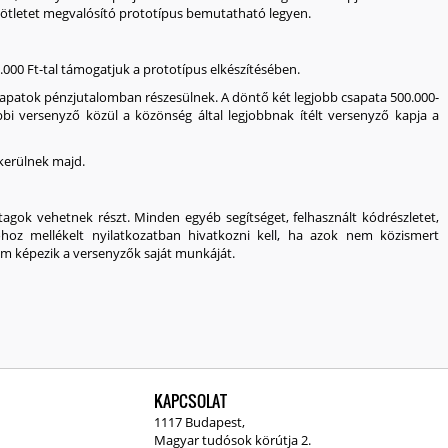
 ötletet megvalósító prototípus bemutatható legyen.
.000 Ft
-tal támogatjuk a prototípus elkészítésében.
csapatok
pénzjutalomban részesülnek. A döntő két legjobb csapata
500.000-
bi versenyző közül a közönség által legjobbnak ítélt versenyző kapja a
a kerülnek majd.
tagok vehetnek részt. Minden egyéb segítséget, felhasznált kódrészletet,
hoz mellékelt nyilatkozatban hivatkozni kell, ha azok nem közismert
m képezik a versenyzők saját munkáját.
KAPCSOLAT
1117 Budapest,
Magyar tudósok körútja 2.