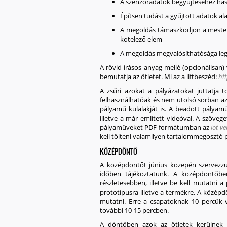
A szenzoradatok begyűjtéséhez hasz
Építsen tudást a gyűjtött adatok al
A megoldás támaszkodjon a mestersé
kötelező elem
A megoldás megvalósíthatósága leg
A rövid írásos anyag mellé (opcionálisan) 
bemutatja az ötletet. Mi az a liftbeszéd:
htt
A zsűri azokat a pályázatokat juttatja 
felhasználhatóak és nem utolsó sorban az
pályamű külalakját is. A beadott pályamű
illetve a már említett videóval. A szöveg
pályaműveket PDF formátumban az
iot-v
kell tölteni valamilyen tartalommegosztó por
KÖZÉPDÖNTŐ
A középdöntőt június közepén szervezzü
időben tájékoztatunk. A középdöntőben
részletesebben, illetve be kell mutatni a
prototípusra illetve a termékre. A középd
mutatni. Erre a csapatoknak 10 percük v
további 10-15 percben.
A döntőben azok az ötletek kerülnek b