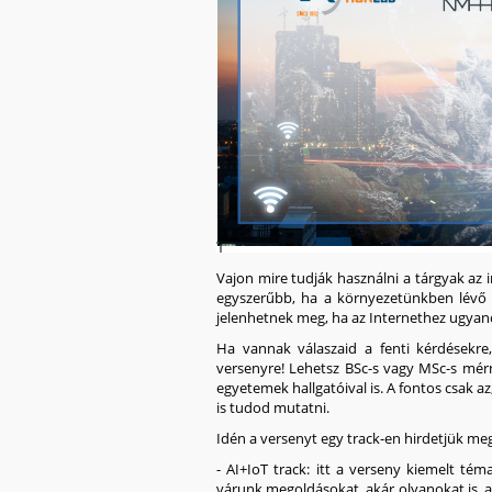
Vajon mire tudják használni a tárgyak az
egyszerűbb, ha a környezetünkben lévő
jelenhetnek meg, ha az Internethez ugya
Ha vannak válaszaid a fenti kérdésekre
versenyre! Lehetsz BSc-s vagy MSc-s mér
egyetemek hallgatóival is. A fontos csak 
is tudod mutatni.
Idén a versenyt egy track-en hirdetjük me
- AI+IoT track:
itt a verseny kiemelt téma
várunk megoldásokat, akár olyanokat is, a