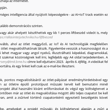
nálja az internetet.
apján.
ges intelligencia által nyújtott képességekre - az AI+IoT track esetén ez
alább demonstrációs szinten.
vagy akár ahelyett készíthettek egy kb 1 perces liftbeszéd videót is, mely
ps://allasinterjutechnika.hu/liftbeszed
tovább, ahol az ötlet meggyőző, az IoT és AI technológiák megfelelően
 ötlet megvalósíthatónak látszik. Figyelembe vesszük a hasznosságot és a
 lehet magyar vagy angol nyelvű, illusztrálható képekkel, diagramokkal,
et szakmai közönségnek kell írni, legfeljebb egy A4 oldal terjedelemben. A
erseny@tmit.bme.hu
címre kell eljuttatni
2023. április 6.
éjfélig. A videókat fel
tálra, és egy linket kell csak az e-mail-be illeszteni.
k, pontos megvalósításáról az ötlet-pályázat eredményhirdetésével egy
 az ötletre épülő prototípust műszaki tervét kell bemutatni minél
 projekt által használni kívánt erőforrásokat és végül egy költségtervet a
öntőben már az ötlet és megvalósítása mögött álló teljes csapatot be kell
an, amit a zsűrivel történő csapatonkénti egyeztető beszélgetés követ
e, amelyeket a projekt műszaki- és költségtervei alapján a zsűri a