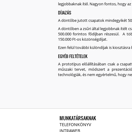
legjobbaknak ítél. Nagyon fontos, hogy az
DÍJAZÁS
A döntőbe jutott csapatok mindegyikét
50
A döntőben a zsűri által legjobbnak ítélt 
500.000 forintos
fődíjban részesül. A töb
150.000 Ft-os
közönségdíjat.
Ezen felül további különdíjak is kiosztásr
EGYÉB FELTÉTELEK
A prototípus előállításában csak a csapat
műszaki tervet, módszert a prezentáció
technológiák, és nem egyértelmű, hogy ne
MUNKATÁRSAKNAK
TELEFONKÖNYV
INTRAWEB