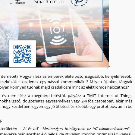
 internetet? Hogyan lesz az emberek élete biztonságosabb, kényelmesebb,
 eszközök elkezdenek egymással kommunikálni? Milyen új okos tárgyak
nolyan könnyen tudnak majd csatlakozni mint az elektromos hálózathoz?
, és nem félsz a megmérettetéstől, pályázz a TMIT Internet of Things
nökhallgató, dolgozhatsz
egyszemélyes vagy 2-4 fős csapatban
, akár más
az, hogy kezdetben legyen
egy jó ötleted
, és később
egy prototípus
, amin be
g:
területén - "
AI és IoT - Mesterséges Intelligencia az IoT alkalmazásaiban
" -
melyekre már létezhet élő példa, de itt valami módon optimalizált, vagy új