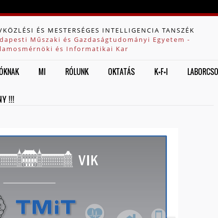
Jump to navigation
VKÖZLÉSI ÉS MESTERSÉGES INTELLIGENCIA TANSZÉK
dapesti Műszaki és Gazdaságtudományi Egyetem -
llamosmérnöki és Informatikai Kar
ÓKNAK
MI
RÓLUNK
OKTATÁS
K+F+I
LABORCS
Y !!!