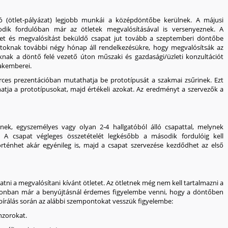
ó (ötlet-pályázat)
legjobb munkái a középdöntőbe kerülnek. A májusi
dik fordulóban
már az ötletek megvalósításával is versenyeznek. A
tet és megvalósítást beküldő csapat jut tovább a szeptemberi
döntőbe
atoknak további négy hónap áll rendelkezésükre, hogy megvalósítsák az
knak a döntő felé vezető úton műszaki és gazdasági/üzleti konzultációt
akemberei.
ces prezentációban mutathatja be prototípusát a szakmai zsűrinek. Ezt
atja a prototípusokat, majd értékeli azokat. Az eredményt a szervezők a
tnek,
egyszemélyes
vagy olyan
2-4 hallgatóból álló csapattal
, melynek
. A csapat végleges összetételét legkésőbb a második fordulóig kell
örténhet akár egyénileg is, majd a csapat szervezése kezdődhet az első
tni a megvalósítani kívánt ötletet. Az ötletnek még nem kell tartalmazni a
azonban már a benyújtásnál érdemes figyelembe venni, hogy a döntőben
lbírálás során az alábbi szempontokat vesszük figyelembe:
nzorokat.