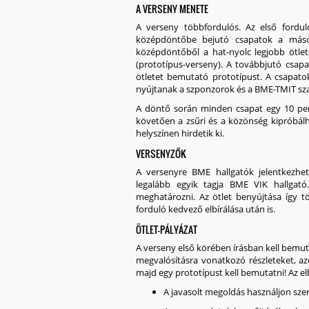
A VERSENY MENETE
A verseny többfordulós. Az
első fordul
középdöntőbe bejutó csapatok a
máso
középdöntőből a hat-nyolc legjobb ötle
(prototípus-verseny)
. A továbbjutó csap
ötletet bemutató prototípust. A csapato
nyújtanak a szponzorok és a BME-TMIT sz
A döntő során minden csapat egy 10 per
követően a zsűri és a közönség kipróbálh
helyszínen hirdetik ki.
VERSENYZŐK
A versenyre
BME hallgatók
jelentkezhe
legalább egyik tagja BME VIK hallgató
meghatározni. Az ötlet benyújtása így t
forduló kedvező elbírálása után is.
ÖTLET-PÁLYÁZAT
A verseny első körében írásban kell bemuta
megvalósításra vonatkozó részleteket, 
majd egy prototípust kell bemutatni! Az e
A javasolt megoldás használjon sze