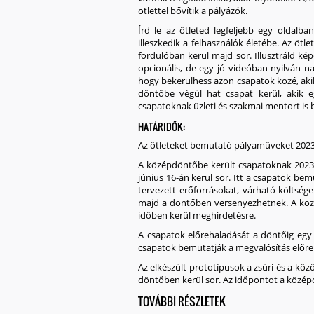
ötlettel bővítik a pályázók.
Írd le az
ötleted legfeljebb egy oldalban
illeszkedik a felhasználók életébe. Az öt
fordulóban kerül majd sor. Illusztráld ké
opcionális, de egy jó videóban nyilván n
hogy bekerülhess azon csapatok közé, aki
döntőbe végül hat csapat kerül, akik 
csapatoknak
üzleti és szakmai mentort is 
HATÁRIDŐK:
Az ötleteket bemutató pályaműveket
2023
A középdöntőbe került csapatoknak
2023.
június 16-án kerül sor
. Itt a csapatok be
tervezett erőforrásokat, várható költség
majd a döntőben versenyezhetnek. A közé
időben kerül meghirdetésre.
A csapatok előrehaladását a döntőig egy 
csapatok bemutatják a megvalósítás előre
Az elkészült prototípusok a zsűri és a kö
döntőben
kerül sor. Az időpontot a közép
TOVÁBBI RÉSZLETEK