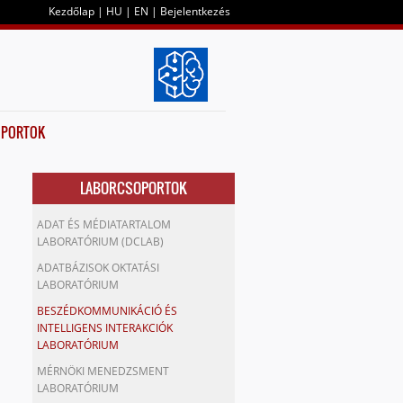
Kezdőlap
|
HU
|
EN
|
Bejelentkezés
OPORTOK
LABORCSOPORTOK
ADAT ÉS MÉDIATARTALOM
LABORATÓRIUM (DCLAB)
ADATBÁZISOK OKTATÁSI
LABORATÓRIUM
BESZÉDKOMMUNIKÁCIÓ ÉS
INTELLIGENS INTERAKCIÓK
LABORATÓRIUM
MÉRNÖKI MENEDZSMENT
LABORATÓRIUM