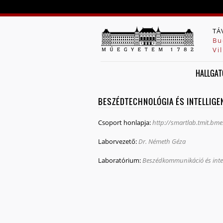
TÁ
Bu
Vi
HALLGAT
BESZÉDTECHNOLÓGIA ÉS INTELLIG
Csoport honlapja:
http://smartlab.tmit.bm
Laborvezető:
Dr. Németh Géza
Laboratórium:
Beszédkommunikáció és intel