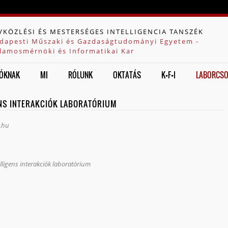
Jump to navigation
VKÖZLÉSI ÉS MESTERSÉGES INTELLIGENCIA TANSZÉK
dapesti Műszaki és Gazdaságtudományi Egyetem -
llamosmérnöki és Informatikai Kar
ÓKNAK
MI
RÓLUNK
OKTATÁS
K+F+I
LABORCS
ENS INTERAKCIÓK LABORATÓRIUM
e.hu
ligens interakciók laboratórium