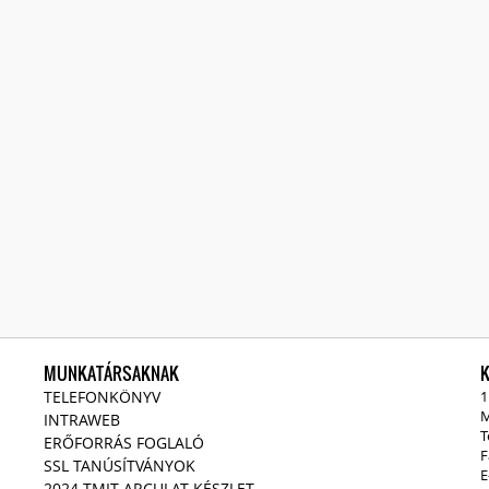
MUNKATÁRSAKNAK
TELEFONKÖNYV
1
M
INTRAWEB
T
ERŐFORRÁS FOGLALÓ
F
SSL TANÚSÍTVÁNYOK
E
2024 TMIT ARCULAT KÉSZLET