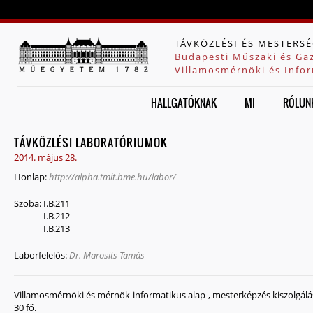
Jump to navigation
TÁVKÖZLÉSI ÉS MESTERSÉ
Budapesti Műszaki és Ga
Villamosmérnöki és Infor
HALLGATÓKNAK
MI
RÓLUN
TÁVKÖZLÉSI LABORATÓRIUMOK
2014. május 28.
Honlap:
http://alpha.tmit.bme.hu/labor/
Szoba:
I.B.211
I.B.212
I.B.213
Laborfelelős:
Dr. Marosits Tamás
Villamosmérnöki és mérnök informatikus alap-, mesterképzés kiszolgálás
30 fő.