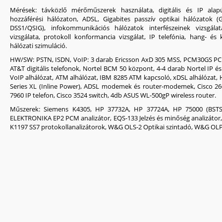
Mérések
: távközlő mérőműszerek használata, digitális és IP alapú
hozzáférési hálózaton, ADSL, Gigabites passzív optikai hálózatok (GP
DSS1/QSIG), infokommunikációs hálózatok interfészeinek vizsgálata
vizsgálata, protokoll konformancia vizsgálat, IP telefónia, hang- és 
hálózati szimuláció.
HW/SW
: PSTN, ISDN, VoIP: 3 darab Ericsson AxD 305 MSS, PCM30GS P
AT&T digitális telefonok, Nortel BCM 50 központ, 4-4 darab Nortel IP é
VoIP alhálózat, ATM alhálózat, IBM 8285 ATM kapcsoló, xDSL alhálózat
Series XL (Inline Power), ADSL modemek és router-modemek, Cisco 260
7960 IP telefon, Cisco 3524 switch, 4db ASUS WL-500gP wireless router.
Műszerek
: Siemens K4305, HP 37732A, HP 37724A, HP 75000 (B
ELEKTRONIKA EP2 PCM analizátor, EQS-133 Jelzés és minőség analizátor
K1197 SS7 protokollanalizátorok, W&G OLS-2 Optikai szintadó, W&G OLP-