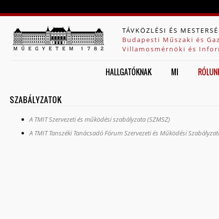
Jump to navigation
TÁVKÖZLÉSI ÉS MESTERSÉ
Budapesti Műszaki és Ga
Villamosmérnöki és Infor
HALLGATÓKNAK
MI
RÓLUN
SZABÁLYZATOK
A TMIT Szervezeti és működési szabályzata (SZMSZ)
A TMIT Tanszéki Tanácsadó Fórum Szervezeti és Működési Szabályzat