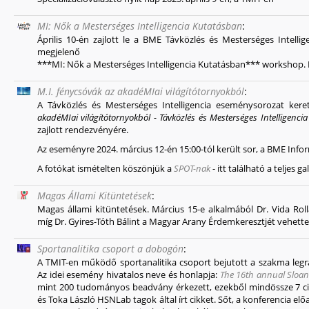
MI: Nők a Mesterséges Intelligencia Kutatásban
:
Április 10-én zajlott le a BME Távközlés és Mesterséges Intelli
megjelenő
***
MI: Nők a Mesterséges Intelligencia Kutatásban
*** workshop. 
M.I. fénycsóvák az akadéMIai világítótornyokból
:
A Távközlés és Mesterséges Intelligencia eseménysorozat kere
akadéMIai világítótornyokból - Távközlés és Mesterséges Intelligencia
zajlott rendezvényére.
Az eseményre 2024. március 12-én 15:00-tól került sor, a BME Inf
A fotókat ismételten köszönjük a
SPOT-nak
- itt található a teljes gal
Magas Állami Kitüntetések
:
Magas állami kitüntetések. Március 15-e alkalmából Dr. Vida Ro
míg Dr. Gyires-Tóth Bálint a Magyar Arany Érdemkeresztjét vehette 
Sportanalitika csoport a dobogón
:
A TMIT-en működő sportanalitika csoport bejutott a szakma legr
Az idei esemény hivatalos neve és honlapja:
The 16th annual Sloan
mint 200 tudományos beadvány érkezett, ezekből mindössze 7 ci
és Toka László HSNLab tagok által írt cikket. Sőt, a konferencia el