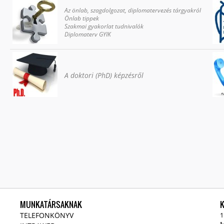
Az önlab, szagdolgozat, diplomatervezés tárgyakról
Önlab tippek
Szakmai gyakorlat tudnivalók
Diplomaterv GYIK
A doktori (PhD) képzésről
MUNKATÁRSAKNAK
TELEFONKÖNYV
1
M