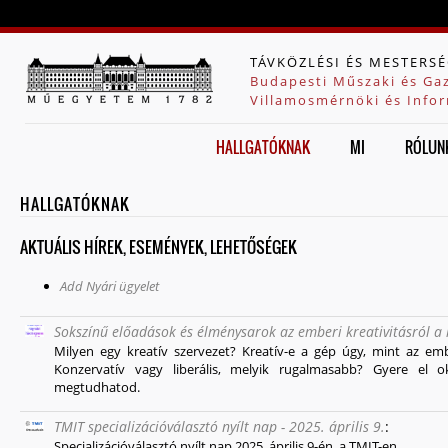
Jump to navigation
TÁVKÖZLÉSI ÉS MESTERSÉ
Budapesti Műszaki és Ga
Villamosmérnöki és Infor
HALLGATÓKNAK
MI
RÓLUN
HALLGATÓKNAK
AKTUÁLIS HÍREK, ESEMÉNYEK, LEHETŐSÉGEK
Add Nyári ügyelet
Sokszínű előadások és élménysarok az emberi kreativitásról a
Milyen egy kreatív szervezet? Kreatív-e a gép úgy, mint az emb
Konzervatív vagy liberális, melyik rugalmasabb? Gyere el 
megtudhatod.
TMIT specializációválasztó nyílt nap - 2025. április 9.
:
Specializációválasztó nyílt nap 2025. április 9-én, a TMIT-en