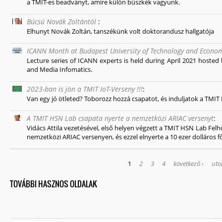
a TMIT-es beadványt, amire külön büszkék vagyunk.
Búcsú Novák Zoltántól
:
Elhunyt Novák Zoltán, tanszékünk volt doktorandusz hallgatója
ICANN Month at Budapest University of Technology and Econom
Lecture series of ICANN experts is held during April 2021 host
and Media Infomatics.
2023-ban is jön a TMIT IoT-Verseny !!!
:
Van egy jó ötleted? Toborozz hozzá csapatot, és induljatok a TMIT
A TMIT HSN Lab csapata nyerte a nemzetközi ARIAC versenyt
:
Vidács Attila vezetésével, első helyen végzett a TMIT HSN Lab Felhő
nemzetközi ARIAC versenyen, és ezzel elnyerte a 10 ezer dolláros főd
OLDALAK
1
2
3
4
következő ›
uto
TOVÁBBI HASZNOS OLDALAK