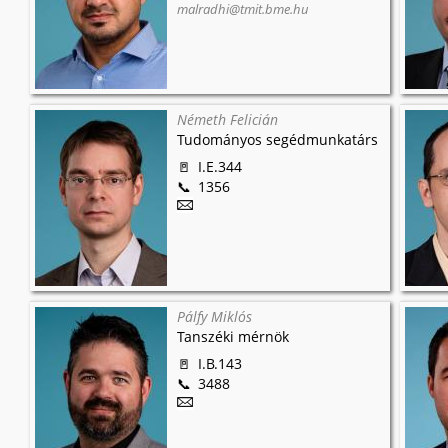
malradhi@tmit.bme.hu
Németh Felicián
Tudományos segédmunkatárs
I.E.344
1356
Pálfy Miklós
Tanszéki mérnök
I.B.143
3488