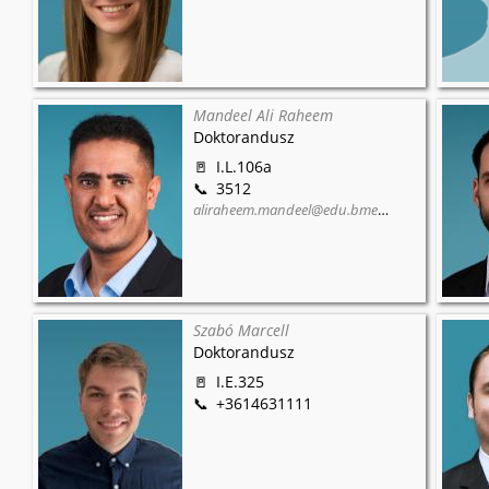
Mandeel Ali Raheem
Doktorandusz
I.L.106a
3512
aliraheem.mandeel@edu.bme.hu
Szabó Marcell
Doktorandusz
I.E.325
+3614631111