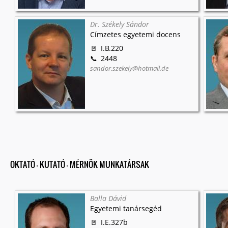
Dr. Székely Sándor
Címzetes egyetemi docens
I.B.220
2448
sandor.szekely@hotmail.de
OKTATÓ - KUTATÓ - MÉRNÖK MUNKATÁRSAK
Balla Dávid
Egyetemi tanársegéd
I.E.327b