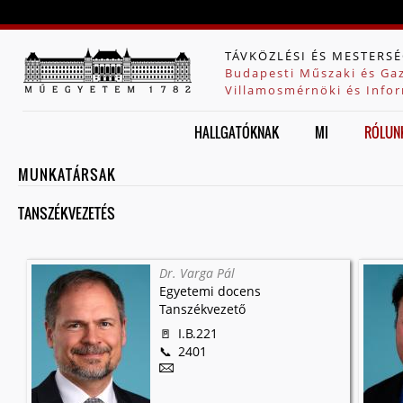
Jump to navigation
TÁVKÖZLÉSI ÉS MESTERSÉ
Budapesti Műszaki és Ga
Villamosmérnöki és Infor
HALLGATÓKNAK
MI
RÓLUN
MUNKATÁRSAK
TANSZÉKVEZETÉS
Dr. Varga Pál
Egyetemi docens
Tanszékvezető
I.B.221
2401