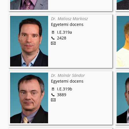
Dr. Maliosz Markosz
Egyetemi docens
I.E.319a
2428
Dr. Molnár Sándor
Egyetemi docens
I.E.319b
3889