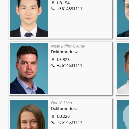
I.B.154
+3614631111
Nagy Bálint György
Doktorandusz
I.E.325
+3614631111
Ónozó Lívia
Doktorandusz
I.B.220
+3614631111