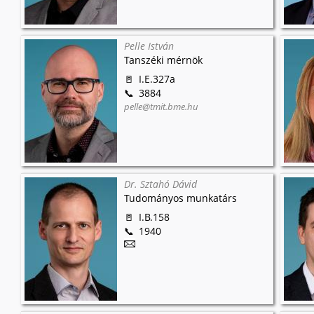
Pelle István
Tanszéki mérnök
I.E.327a
3884
pelle@tmit.bme.hu
Dr. Sztahó Dávid
Tudományos munkatárs
I.B.158
1940