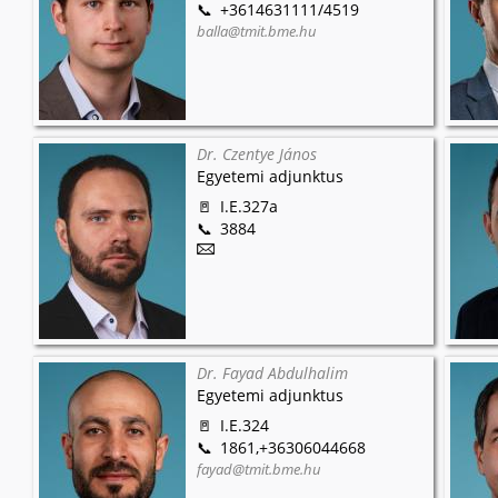
+3614631111/4519
balla@tmit.bme.hu
Dr. Czentye János
Egyetemi adjunktus
I.E.327a
3884
Dr. Fayad Abdulhalim
Egyetemi adjunktus
I.E.324
1861,+36306044668
fayad@tmit.bme.hu