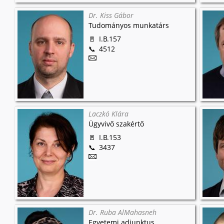
Dr. Kiss Gábor
Tudományos munkatárs
I.B.157
4512
Laczkó Klára
Ügyvivő szakértő
I.B.153
3437
Dr. Ruba AlMahasneh
Egyetemi adjunktus