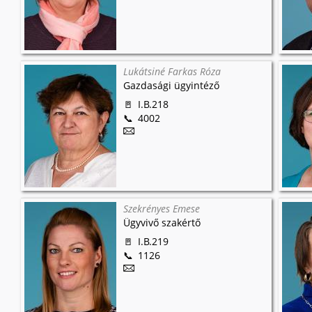
Lukátsiné Farkas Róza
Gazdasági ügyintéző
I.B.218
4002
Szekrényes Emese
Ügyvivő szakértő
I.B.219
1126