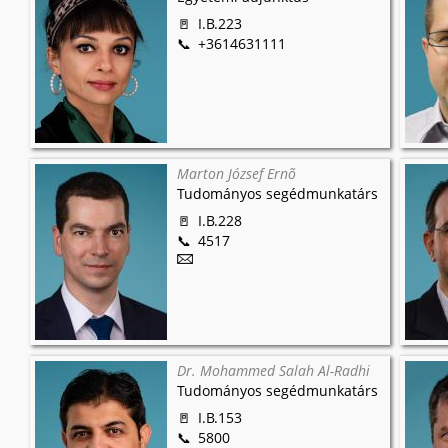
I.B.223
+3614631111
Marton József Ernõ
Tudományos segédmunkatárs
I.B.228
4517
Dr. Mohammed Salah Al-Radhi
Tudományos segédmunkatárs
I.B.153
5800