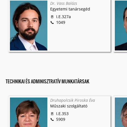
Dr. Vass Balázs
Egyetemi tanársegéd
I.E.327a
1049
TECHNIKAI ÉS ADMINISZTRATÍV MUNKATÁRSAK
Druhapolcsik Piroska Éva
Műszaki szolgáltató
I.E.353
5909