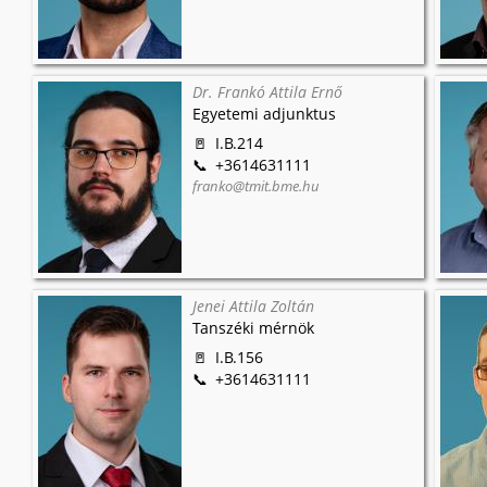
Dr. Frankó Attila Ernő
Egyetemi adjunktus
I.B.214
+3614631111
franko@tmit.bme.hu
Jenei Attila Zoltán
Tanszéki mérnök
I.B.156
+3614631111