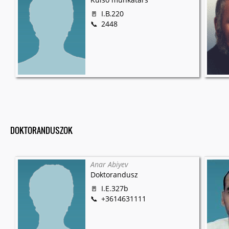
I.B.220
2448
DOKTORANDUSZOK
Anar Abiyev
Doktorandusz
I.E.327b
+3614631111