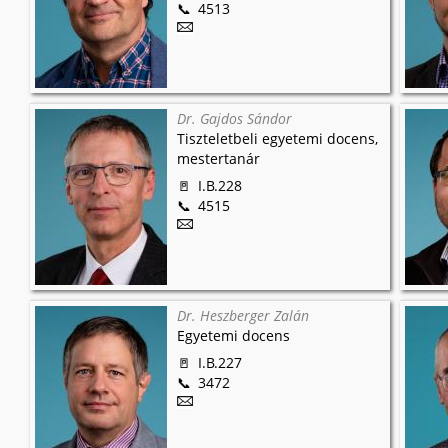
4513
Dr. Gajdos Sándor
Tiszteletbeli egyetemi docens,
mestertanár
I.B.228
4515
Dr. Heszberger Zalán
Egyetemi docens
I.B.227
3472