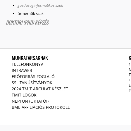
gazdaságinformatikus szak
űrmérnök szak
DOKTORI (PHD) KÉPZÉS
MUNKATÁRSAKNAK
TELEFONKÖNYV
1
M
INTRAWEB
T
ERŐFORRÁS FOGLALÓ
F
SSL TANÚSÍTVÁNYOK
E
2024 TMIT ARCULAT KÉSZLET
T
TMIT LOGÓK
NEPTUN (OKTATÓI)
BME AFFILIÁCIÓS PROTOKOLL