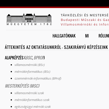
Jump to navigation
TÁVKÖZLÉSI ÉS MESTERSÉ
Budapesti Műszaki és Ga
Villamosmérnöki és Infor
HALLGATÓKNAK
MI
RÓLUN
ÁTTEKINTÉS AZ OKTATÁSUNKRÓL - SZAKIRÁNYÚ KÉPZÉSEINK
ALAPKÉPZÉS (
BSC
,
BPROF
)
villamosmérnöki (BSc)
mérnökinformatikus (BSc)
üzemmérnök-informatikus (BProf)
MESTERKÉPZÉS (MSC)
villamosmérnöki szak
mérnökinformatikus szak
egészségügyi mérnök szak