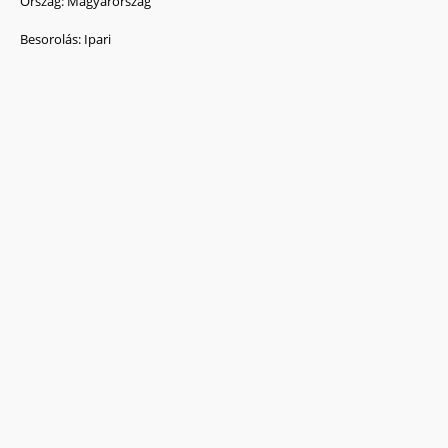
Ország:
Magyarország
Besorolás:
Ipari