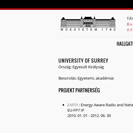
TÁ
Bu
Vi
HALLGAT
UNIVERSITY OF SURREY
Ország:
Egyesült Királyság
Besorolás:
Egyetemi, akadémiai
PROJEKT PARTNERSÉG
EARTH
:
Energy Aware Radio and Netw
EU-FP7 IP
2010. 01. 01
-
2012. 06. 30