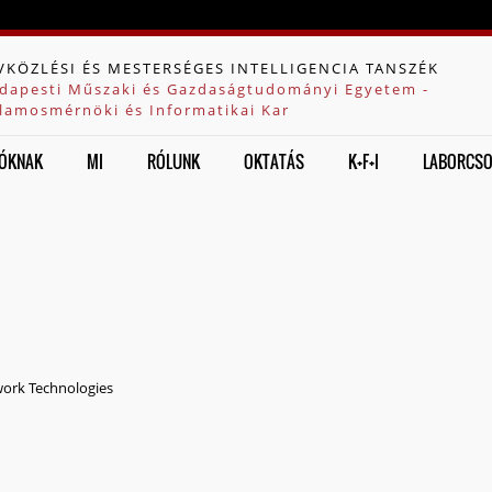
Jump to navigation
VKÖZLÉSI ÉS MESTERSÉGES INTELLIGENCIA TANSZÉK
dapesti Műszaki és Gazdaságtudományi Egyetem -
llamosmérnöki és Informatikai Kar
ÓKNAK
MI
RÓLUNK
OKTATÁS
K+F+I
LABORCS
ork Technologies