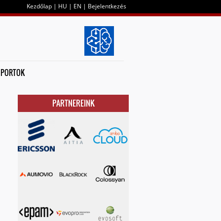
Kezdőlap
|
HU
|
EN
|
Bejelentkezés
OPORTOK
PARTNEREINK