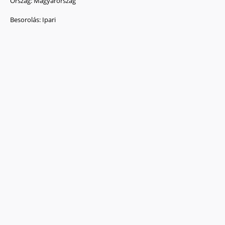
Ország:
Magyarország
Besorolás:
Ipari