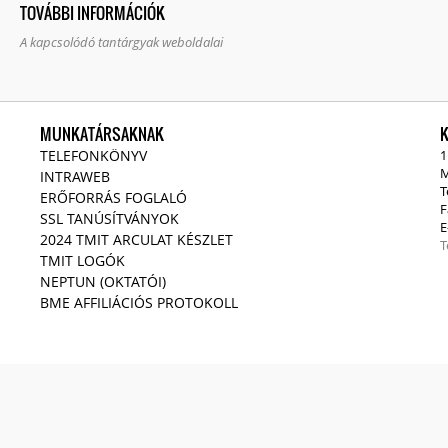
TOVÁBBI INFORMÁCIÓK
A kapcsolódó tantárgyak weboldalai
MUNKATÁRSAKNAK
TELEFONKÖNYV
1
M
INTRAWEB
T
ERŐFORRÁS FOGLALÓ
F
SSL TANÚSÍTVÁNYOK
E
2024 TMIT ARCULAT KÉSZLET
T
TMIT LOGÓK
NEPTUN (OKTATÓI)
BME AFFILIÁCIÓS PROTOKOLL