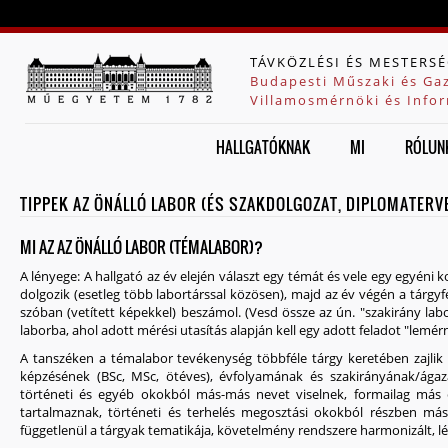
Jump to navigation
TÁVKÖZLÉSI ÉS MESTERSÉ
Budapesti Műszaki és Ga
Villamosmérnöki és Infor
HALLGATÓKNAK
MI
RÓLUN
TIPPEK AZ ÖNÁLLÓ LABOR (ÉS SZAKDOLGOZAT, DIPLOMATER
MI AZ AZ ÖNÁLLÓ LABOR (TÉMALABOR)?
A lényege
: A hallgató az év elején választ egy témát és vele egy egyé
dolgozik (esetleg több labortárssal közösen), majd az év végén a tárgy
szóban (vetített képekkel) beszámol. (Vesd össze az ún. "szakirány l
laborba, ahol adott mérési utasítás alapján kell egy adott feladot "lemér
A tanszéken a témalabor tevékenység többféle tárgy keretében zajlik a 
képzésének (BSc, MSc, ötéves), évfolyamának és szakirányának/ágaz
történeti és egyéb okokból más-más nevet viselnek, formailag más 
tartalmaznak, történeti és terhelés megosztási okokból részben más
függetlenül a tárgyak tematikája, követelmény rendszere harmonizált, l