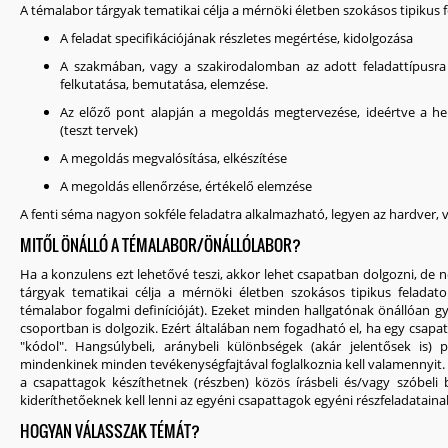
A témalabor tárgyak tematikai célja a mérnöki életben szokásos tipikus f
A feladat specifikációjának részletes megértése, kidolgozása
A szakmában, vagy a szakirodalomban az adott feladattípusra
felkutatása, bemutatása, elemzése.
Az előző pont alapján a megoldás megtervezése, ideértve a he
(teszt tervek)
A megoldás megvalósítása, elkészítése
A megoldás ellenőrzése, értékelő elemzése
A fenti séma nagyon sokféle feladatra alkalmazható, legyen az hardver, v
MITŐL ÖNÁLLÓ A TÉMALABOR/ÖNÁLLÓLABOR?
Ha a konzulens ezt lehetővé teszi, akkor lehet csapatban dolgozni, de n
tárgyak tematikai célja a mérnöki életben szokásos tipikus feladato
témalabor fogalmi definícióját). Ezeket minden hallgatónak önállóan gya
csoportban is dolgozik. Ezért általában nem fogadható el, ha egy csapat
"kódol". Hangsúlybeli, aránybeli különbségek (akár jelentősek is)
mindenkinek minden tevékenységfajtával foglalkoznia kell valamennyit. A
a csapattagok készíthetnek (részben) közös írásbeli és/vagy szóbel
kideríthetőeknek kell lenni az egyéni csapattagok egyéni részfeladatai
HOGYAN VÁLASSZAK TÉMÁT?