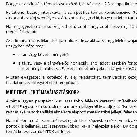
Böngéssz az aktuális témakiírások között, és válassz 1-2-3 szimpatikus t
Feltétlenül beszélj interaktívan a szimpatikus témák konzulenseivel (
akkor ehhez kérj személyes találkozót is. Faggasd ki, hogy mit lehet tudni
Ha megegyeztetek, akkor végezd el az adott tárgy adott félév-eleji kö
mérési feladatait.
Az adminisztrációs feladatok hasonlóak, de az aktuális tárgyfelelős száj
Ez ügyben nézd meg:
a tantárgy követelményét(!)
a tárgy, vagy a tárgyfelelős honlapját, ahol adott esetben fo
hirdetményt találhatsz. Ezeket a hirdetményeket a tárgyfelelősök
Miután elvégezted a kötelező év eleji feladatokat, tennivalókat kezd
feladaton, a vele egyeztetett tempóban.
MIRE FIGYELJEK TÉMAVÁLASZTÁSKOR?
A téma legyen perspektivikus, azaz több féléven keresztül művelhető
vihető! Faggasd ki a konzulenst a munka jellegéről! Mondjuk az "Ismerk
rejthet akár a sorbanállási elméletre alapozó matematikai jellegű feladatot
Ha a diploma után szeretnél esetleg doktori képzésben részt venni, akk
pontok is kellenek. Ezt legegyszerűbben I-II-III. helyezést elérő TDK do
témát keresni, amiből TDK-zni lehet.